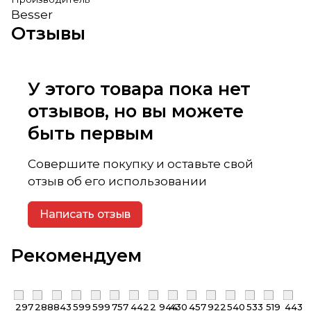
Besser
Отзывы
У этого товара пока нет
отзывов, но вы можете
быть первым
Совершите покупку и оставьте свой
отзыв об его использовании
Написать отзыв
Рекомендуем
297
288
843
599
599
757
442
2 944
430
457
922
540
533
519
443