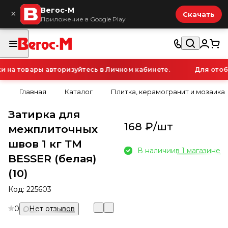
Вегос-М
×
Скачать
Приложение в Google Play
а товары авторизуйтесь в Личном кабинете.
Для отобр
Главная
Каталог
Плитка, керамогранит и мозаика
Затирка для
168 ₽/
шт
межплиточных
швов 1 кг ТМ
В наличии
в 1 магазине
BESSER (белая)
(10)
Код:
225603
0
Нет отзывов