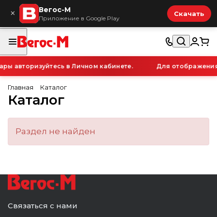
Вегос-М
×
Скачать
Приложение в Google Play
ры авторизуйтесь в Личном кабинете.
Для отображения 
Главная
Каталог
Каталог
Раздел не найден
Связаться с нами