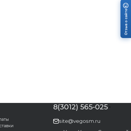
Отзыв о сайте
8(3012) 565-025
латы
site@vegosm.ru
ставки