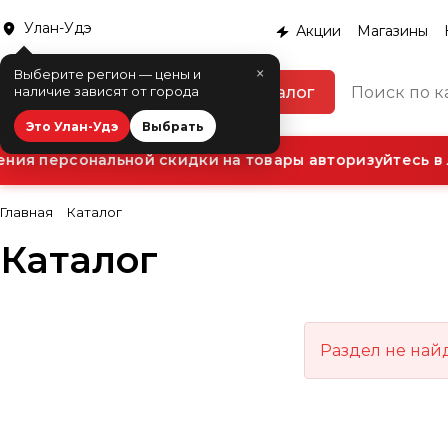
Улан-Удэ
Акции
Магазины
×
Выберите регион — цены и
Каталог
наличие зависят от города
Это Улан-Удэ
Выбрать
ния персональной скидки на товары авторизуйтесь в 
Главная
Каталог
Каталог
Раздел не най