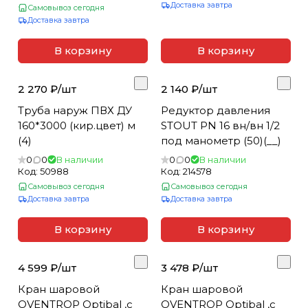
Доставка завтра
Самовывоз сегодня
Доставка завтра
В корзину
В корзину
2 270 ₽/
шт
2 140 ₽/
шт
Труба наруж ПВХ ДУ
Редуктор давления
160*3000 (кир.цвет) м
STOUT PN 16 вн/вн 1/2
(4)
под манометр (50)(__)
0
0
В наличии
0
0
В наличии
Код:
50988
Код:
214578
Самовывоз сегодня
Самовывоз сегодня
Доставка завтра
Доставка завтра
В корзину
В корзину
4 599 ₽/
шт
3 478 ₽/
шт
Кран шаровой
Кран шаровой
OVENTROP Optibal ,с
OVENTROP Optibal ,с