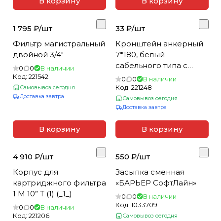
В корзину
В корзину
1 795 ₽/
шт
33 ₽/
шт
Фильтр магистральный
Кронштейн анкерный
двойной 3/4"
7*180, белый
сабельного типа с
0
0
В наличии
дюбелем (10*75)
Код:
221542
0
0
В наличии
(100шт.кор)(_100_)
Код:
221248
Самовывоз сегодня
Доставка завтра
Самовывоз сегодня
Доставка завтра
В корзину
В корзину
4 910 ₽/
шт
550 ₽/
шт
Корпус для
Засыпка сменная
картриджного фильтра
«БАРЬЕР СофтЛайн»
1 М 10” Т (1) (_1_)
0
0
В наличии
Код:
1033709
0
0
В наличии
Код:
221206
Самовывоз сегодня