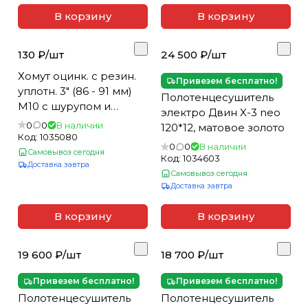
е
В корзину
В корзину
к
130 ₽/
шт
24 500 ₽/
шт
Хомут оцинк. с резин.
Привезем бесплатно!
уплотн. 3" (86 - 91 мм)
Полотенцесушитель
М10 с шурупом и
электро Двин X-3 neo
дюбелем, MP-
0
0
В наличии
120*12, матовое золото
европодвес
Код:
1035080
0
0
В наличии
Самовывоз сегодня
Код:
1034603
Доставка завтра
Самовывоз сегодня
Доставка завтра
В корзину
В корзину
19 600 ₽/
шт
18 700 ₽/
шт
Привезем бесплатно!
Привезем бесплатно!
Полотенцесушитель
Полотенцесушитель