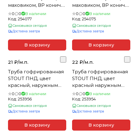
маховиком, ВР конич.
маховиком, ВР конич.
уплотн. с НГ 3/4 (10)
уплотн. с НГ 1/2
0
0
В наличии
0
0
В наличии
Код:
254077
Код:
254075
Самовывоз сегодня
Самовывоз сегодня
Доставка завтра
Доставка завтра
В корзину
В корзину
21 ₽/
м.п.
22 ₽/
м.п.
Труба гофрированная
Труба гофрированная
STOUT ПНД, цвет
STOUT ПНД, цвет
красный, наружным
красный наружным
DN28 мм для труб d=20
DN23 мм для труб d=16
0
0
В наличии
0
0
В наличии
мм (бухта 50м)
мм (бухта 50м) (_1_)
Код:
253956
Код:
253954
Самовывоз сегодня
Самовывоз сегодня
Доставка завтра
Доставка завтра
В корзину
В корзину