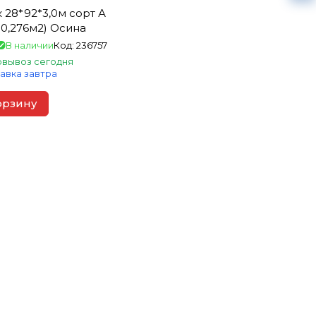
т А
= 0,276м2) Осина
В наличии
Код:
236757
вывоз сегодня
авка завтра
орзину