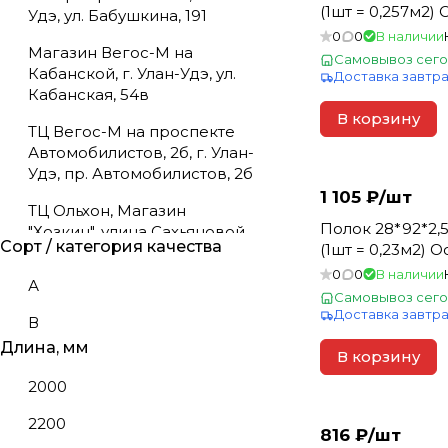
(1шт = 0,257м2) 
Удэ, ул. Бабушкина, 191
0
0
В наличии
Магазин Вегос-М на
Самовывоз сего
Кабанской, г. Улан-Удэ, ул.
Доставка завтр
Кабанская, 54в
В корзину
ТЦ Вегос-М на проспекте
Автомобилистов, 2б, г. Улан-
Удэ, пр. Автомобилистов, 2б
1 105 ₽/
шт
ТЦ Ольхон, Магазин
Полок 28*92*2,5м сорт А
"Хозкин", улица Сахьяновой,
Сорт / категория качества
(1шт = 0,23м2) 
9/14
0
0
В наличии
А
Самовывоз сего
Доставка завтр
В
Длина, мм
В корзину
2000
2200
816 ₽/
шт