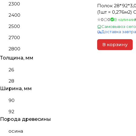
2300
Полок 28*92*3,0м сорт В
(1шт = 0,276м2)
2400
0
0
В наличии
2500
Самовывоз сего
Доставка завтр
2700
В корзину
2800
Толщина, мм
3000
26
28
Ширина, мм
90
92
Порода древесины
осина