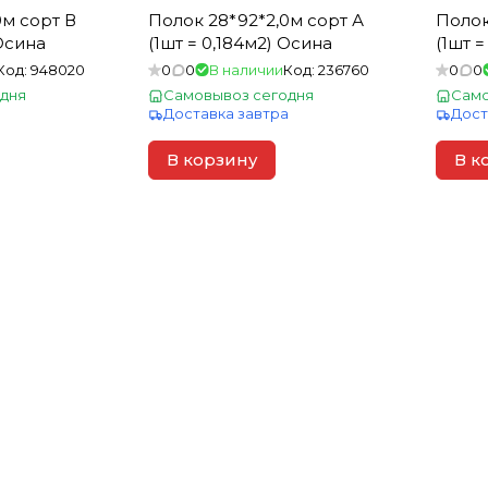
Полок 28*92*2,0м сорт А
Полок 28*92*3,0м сор
 Осина
(1шт = 0,184м2) Осина
(1шт 
Код:
948020
0
0
В наличии
Код:
236760
0
0
дня
Самовывоз сегодня
Само
а
Доставка завтра
Дост
В корзину
В к