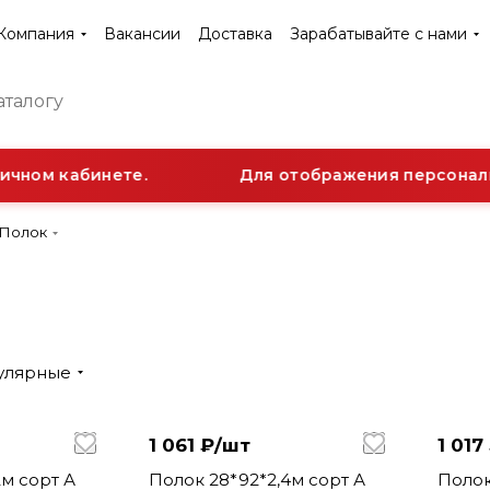
Компания
Вакансии
Доставка
Зарабатывайте с нами
чном кабинете.
Для отображения персональн
Полок
улярные
1 061 ₽/
шт
1 017
Полок 28*92*2,4м сорт А
Полок 28*92*2,3м сор