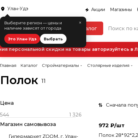
Улан-Удэ
Акции
Магазины
×
Выберите регион — цены и
Каталог
наличие зависят от города
Это Улан-Удэ
Выбрать
я персональной скидки на товары авторизуйтесь в Ли
Главная
Каталог
Стройматериалы
Столярные изделия
Полок
11
Цена
Сначала поп
Магазин самовывоза
972 ₽/
шт
Полок 28*92*2,2м сорт А
Гипермаркет ZOOM, г. Улан-