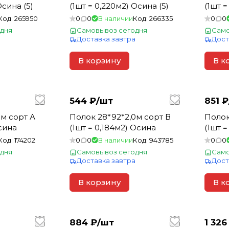
Осина (5)
(1шт = 0,220м2) Осина (5)
(1шт =
Код:
265950
0
0
В наличии
Код:
266335
0
0
дня
Самовывоз сегодня
Само
а
Доставка завтра
Дост
В корзину
В к
544 ₽/
шт
851 ₽
Полок 28*92*2,0м сорт В
Полок 26*90*2,8м сор
Осина
(1шт = 0,184м2) Осина
(1шт 
Код:
174202
0
0
В наличии
Код:
943785
0
0
дня
Самовывоз сегодня
Само
а
Доставка завтра
Дост
В корзину
В к
884 ₽/
шт
1 326