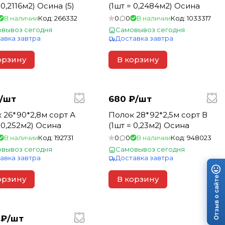
 0,2116м2) Осина (5)
(1шт = 0,2484м2) Осина
В наличии
Код:
266332
0
0
В наличии
Код:
1033317
вывоз сегодня
Самовывоз сегодня
авка завтра
Доставка завтра
орзину
В корзину
/
шт
680 ₽/
шт
т А
Полок 28*92*2,5м сорт В
= 0,252м2) Осина
(1шт = 0,23м2) Осина
В наличии
Код:
192731
0
0
В наличии
Код:
948023
вывоз сегодня
Самовывоз сегодня
авка завтра
Доставка завтра
Отзыв о сайте
орзину
В корзину
 ₽/
шт