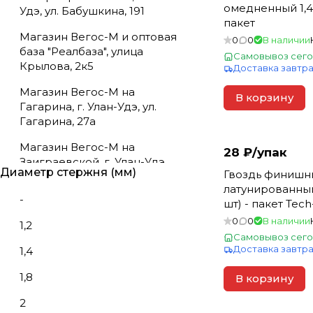
омедненный 1,4х
Удэ, ул. Бабушкина, 191
пакет
Магазин Вегос-М и оптовая
0
0
В наличии
база "Реалбаза", улица
Самовывоз сего
Крылова, 2к5
Доставка завтр
Магазин Вегос-М на
В корзину
Гагарина, г. Улан-Удэ, ул.
Гагарина, 27а
Магазин Вегос-М на
28 ₽/
упак
Заиграевской, г. Улан-Удэ,
Диаметр стержня (мм)
Гвоздь финишн
ул. Заиграевская, 14
латунированный 
-
Магазин Вегос-М на
шт) - пакет Tec
Кабанской, г. Улан-Удэ, ул.
104056
0
0
В наличии
1,2
Кабанская, 54в
Самовывоз сего
Доставка завтр
1,4
Магазин Вегос-М на
Шульца, ул. Шульца, 4
1,8
В корзину
Магазин и оптовая база
2
"Салют", г. Улан-Удэ, ул.