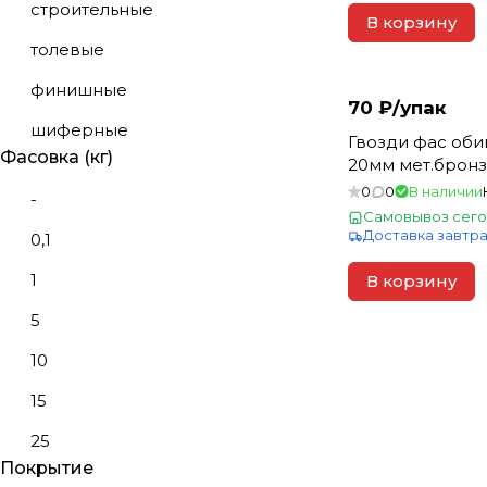
строительные
80
В корзину
толевые
90
финишные
100
70 ₽/
упак
шиферные
120
Гвозди фас об
Фасовка (кг)
20мм мет.бронза
150
0
0
В наличии
-
200
Самовывоз сего
Доставка завтр
0,1
1
В корзину
5
10
15
25
Покрытие