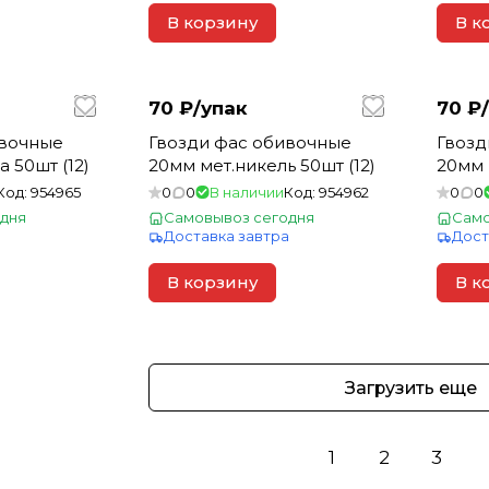
В корзину
В к
70 ₽/
упак
70 ₽/
ивочные
Гвозди фас обивочные
Гвозд
 50шт (12)
20мм мет.никель 50шт (12)
20мм 
Код:
954965
0
0
В наличии
Код:
954962
0
0
дня
Самовывоз сегодня
Само
а
Доставка завтра
Дост
В корзину
В к
Загрузить еще
1
2
3