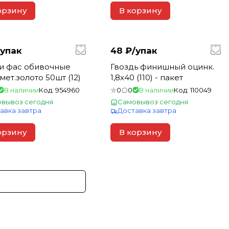
орзину
В корзину
упак
48 ₽/
упак
и фас обивочные
Гвоздь финишный оцинк.
мет.золото 50шт (12)
1,8х40 (110) - пакет
В наличии
Код:
954960
0
0
В наличии
Код:
110049
вывоз сегодня
Самовывоз сегодня
авка завтра
Доставка завтра
орзину
В корзину