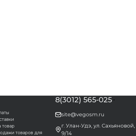
8(3012) 565-025
латы
site@vegosm.ru
ставки
г. Улан-Удэ, ул. Сахьяновой,
а товар
одажи товаров для
9/14