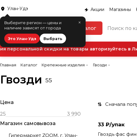
Улан-Удэ
Акции
Магазины
×
Выберите регион — цены и
Каталог
наличие зависят от города
Это Улан-Удэ
Выбрать
 персональной скидки на товары авторизуйтесь в Ли
Главная
Каталог
Крепежные изделия
Гвозди
Гвозди
55
Цена
Сначала поп
Магазин самовывоза
33 ₽/
упак
Гвоздь фас фи
Гипермаркет ZOOM, г. Улан-