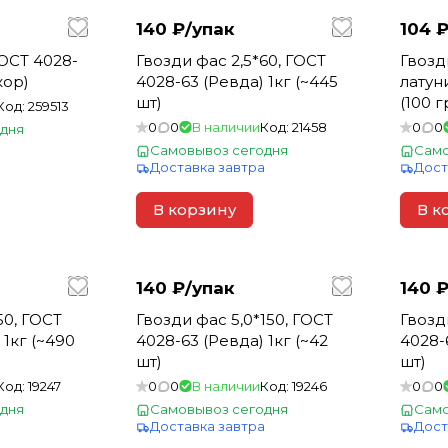
140 ₽/
упак
104 ₽
ГОСТ 4028-
Гвозди фас 2,5*60, ГОСТ
Гвозд
кор)
4028-63 (Ревда) 1кг (~445
латун
шт)
(100 гр
Код:
259513
0
0
В наличии
Код:
21458
0
0
дня
а
Самовывоз сегодня
Само
Доставка завтра
Дост
В корзину
В к
140 ₽/
упак
140 ₽
50, ГОСТ
Гвозди фас 5,0*150, ГОСТ
Гвозд
 1кг (~490
4028-63 (Ревда) 1кг (~42
4028-6
шт)
шт)
Код:
19247
0
0
В наличии
Код:
19246
0
0
дня
Самовывоз сегодня
Само
а
Доставка завтра
Дост