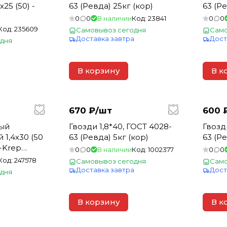
25 (50) -
63 (Ревда) 25кг (кор)
63 (Ре
0
0
В наличии
Код:
23841
0
0
Код:
235609
Самовывоз сегодня
Само
Доставка завтра
Дост
дня
а
В корзину
В к
670 ₽/
шт
600 
ый
Гвозди 1,8*40, ГОСТ 4028-
Гвозд
1,4х30 (50
63 (Ревда) 5кг (кор)
63 (Ре
h-Krep
0
0
В наличии
Код:
1002377
0
0
Код:
247578
Самовывоз сегодня
Само
Доставка завтра
Дост
дня
а
В корзину
В к