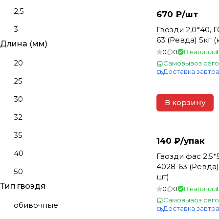
Воровского, 23
2,5
670 ₽/
шт
Склады на Крылово
3
Гвозди 2,0*40, 
"Реалбаза", ул. Крылова, 2,
63 (Ревда) 5кг (
Длина (мм)
3,5
корп. 5
0
0
В наличии
20
Самовывоз сего
4
ТЦ Вегос-М на проспекте
Доставка завтр
Автомобилистов, 2б, г. Улан-
25
5
Удэ, пр. Автомобилистов, 2б
30
6
В корзину
ТЦ Ольхон, Магазин
"Хозкин", улица Сахьяновой,
32
9/14
35
140 ₽/
упак
40
Гвозди фас 2,5*
4028-63 (Ревда)
50
шт)
Тип гвоздя
60
0
0
В наличии
Самовывоз сего
обивочные
70
Доставка завтр