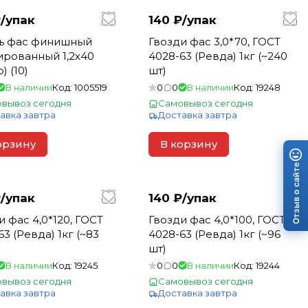
/
упак
140 ₽/
упак
ь фас финишный
Гвозди фас 3,0*70, ГОСТ
ированный 1,2х40
4028-63 (Ревда) 1кг (~240
) (10)
шт)
В наличии
Код:
1005519
0
0
В наличии
Код:
19248
вывоз сегодня
Самовывоз сегодня
авка завтра
Доставка завтра
орзину
В корзину
Отзыв о сайте
/
упак
140 ₽/
упак
и фас 4,0*120, ГОСТ
Гвозди фас 4,0*100, ГОСТ
3 (Ревда) 1кг (~83
4028-63 (Ревда) 1кг (~96
шт)
В наличии
Код:
19245
0
0
В наличии
Код:
19244
вывоз сегодня
Самовывоз сегодня
авка завтра
Доставка завтра