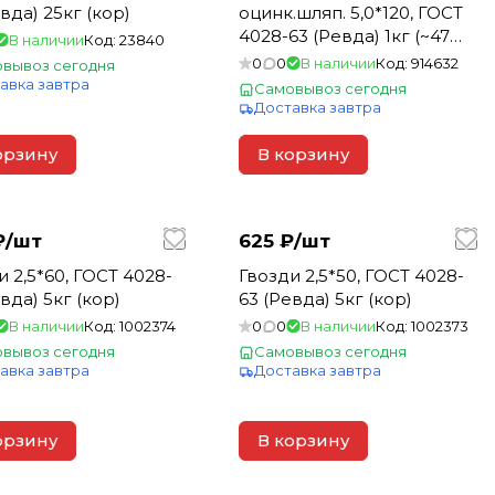
вда) 25кг (кор)
оцинк.шляп. 5,0*120, ГОСТ
4028-63 (Ревда) 1кг (~47
В наличии
Код:
23840
шт)
0
0
В наличии
Код:
914632
вывоз сегодня
авка завтра
Самовывоз сегодня
Доставка завтра
орзину
В корзину
₽/
шт
625 ₽/
шт
и 2,5*60, ГОСТ 4028-
Гвозди 2,5*50, ГОСТ 4028-
вда) 5кг (кор)
63 (Ревда) 5кг (кор)
В наличии
Код:
1002374
0
0
В наличии
Код:
1002373
вывоз сегодня
Самовывоз сегодня
авка завтра
Доставка завтра
орзину
В корзину