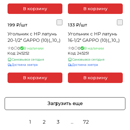
В корзину
В корзину
199 ₽/
шт
133 ₽/
шт
Угольник с НР латунь
Угольник с НР латунь
20-1/2" GAPPO (10)(_10_)
16-1/2" GAPPO (10)(_10_)
0
0
В наличии
0
0
В наличии
Код:
245252
Код:
245251
Самовывоз сегодня
Самовывоз сегодня
Доставка завтра
Доставка завтра
В корзину
В корзину
Загрузить еще
1
2
3
...
72