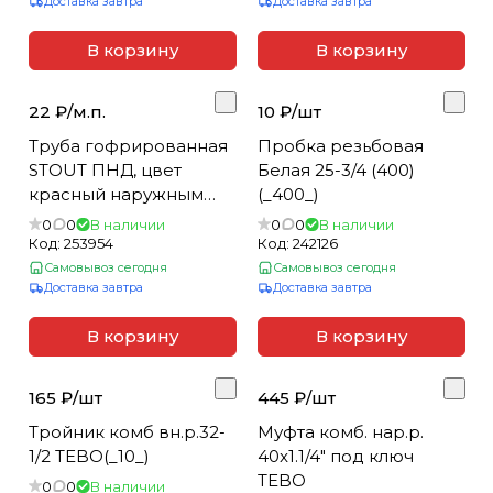
Доставка завтра
Доставка завтра
В корзину
В корзину
22 ₽/
м.п.
10 ₽/
шт
Труба гофрированная
Пробка резьбовая
STOUT ПНД, цвет
Белая 25-3/4 (400)
красный наружным
(_400_)
DN23 мм для труб d=16
0
0
В наличии
0
0
В наличии
мм (бухта 50м) (_1_)
Код:
253954
Код:
242126
Самовывоз сегодня
Самовывоз сегодня
Доставка завтра
Доставка завтра
В корзину
В корзину
165 ₽/
шт
445 ₽/
шт
Тройник комб вн.р.32-
Муфта комб. нар.р.
1/2 TEBO(_10_)
40x1.1/4" под ключ
TEBO
0
0
В наличии