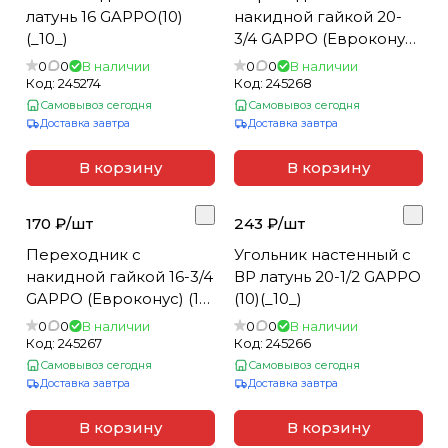
латунь 16 GAPPO(10)
накидной гайкой 20-
(_10_)
3/4 GAPPO (Евроконус)
(10)(_10_)
0
0
В наличии
0
0
В наличии
Код:
245274
Код:
245268
Самовывоз сегодня
Самовывоз сегодня
Доставка завтра
Доставка завтра
В корзину
В корзину
170 ₽/
шт
243 ₽/
шт
Переходник с
Угольник настенный с
накидной гайкой 16-3/4
ВР латунь 20-1/2 GAPPO
GAPPO (Евроконус) (10)
(10)(_10_)
(_10_)
0
0
В наличии
0
0
В наличии
Код:
245267
Код:
245266
Самовывоз сегодня
Самовывоз сегодня
Доставка завтра
Доставка завтра
В корзину
В корзину