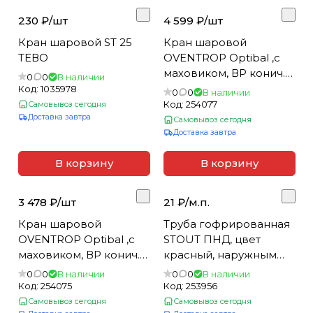
230 ₽/
шт
4 599 ₽/
шт
Кран шаровой ST 25
Кран шаровой
ТЕВО
OVENTROP Optibal ,с
маховиком, ВР конич.
0
0
В наличии
уплотн. с НГ 3/4 (10)
Код:
1035978
0
0
В наличии
Код:
254077
Самовывоз сегодня
Доставка завтра
Самовывоз сегодня
Доставка завтра
В корзину
В корзину
3 478 ₽/
шт
21 ₽/
м.п.
Кран шаровой
Труба гофрированная
OVENTROP Optibal ,с
STOUT ПНД, цвет
маховиком, ВР конич.
красный, наружным
уплотн. с НГ 1/2
DN28 мм для труб d=20
0
0
В наличии
0
0
В наличии
мм (бухта 50м)
Код:
254075
Код:
253956
Самовывоз сегодня
Самовывоз сегодня