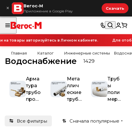
Вегос-М
×
Скачать
Приложение в Google Play
а товары авторизуйтесь в Личном кабинете.
Для отобра
Главная
Каталог
Инженерные системы
Водосна
Водоснабжение
1429
Арма
Мета
Труб
тура
ллич
ы
трубо
еские
поли
пров
труб
мерн
одна
ы и
ые и
я
фити
фити
нги
нги к
Все фильтры
Сначала популярные
ним