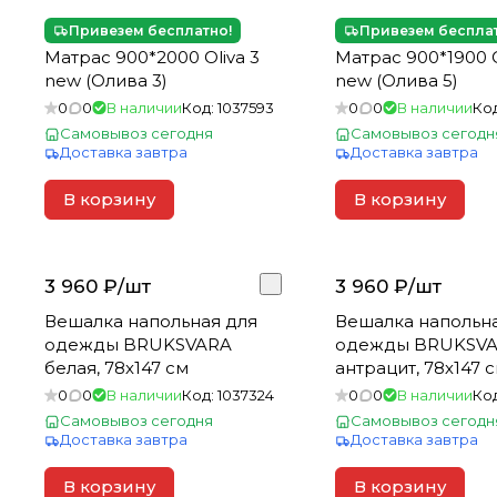
Привезем бесплатно!
Привезем беспла
Матрас 900*2000 Oliva 3
Матрас 900*1900 Oliva 5
new (Олива 3)
new (Олива 5)
0
0
В наличии
Код:
1037593
0
0
В наличии
Ко
Самовывоз сегодня
Самовывоз сегодн
Доставка завтра
Доставка завтра
В корзину
В корзину
3 960 ₽/
шт
3 960 ₽/
шт
Вешалка напольная для
Вешалка напольн
одежды BRUKSVARA
одежды BRUKSV
белая, 78х147 см
антрацит, 78х147 
0
0
В наличии
Код:
1037324
0
0
В наличии
Ко
Самовывоз сегодня
Самовывоз сегодн
Доставка завтра
Доставка завтра
В корзину
В корзину