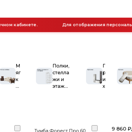
чном кабинете.
Для отображения персонально
М
Полки,
П
яг
стелла
р
к
жи и
и
а
этаже
х
я
рки
о
м
ж
е
а
б
я
е
л
9 860 ₽
Тумба Форест Про 60