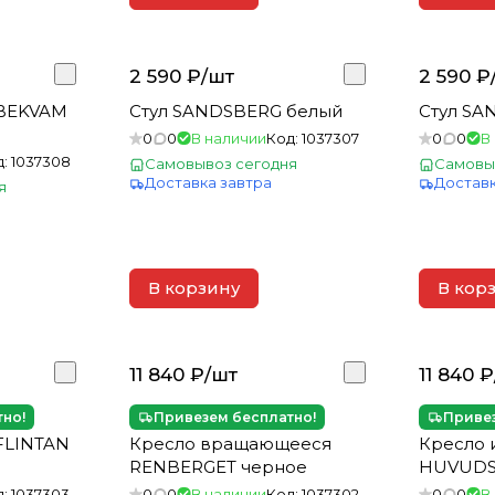
2 590 ₽/
шт
2 590 ₽
 BEKVAM
Стул SANDSBERG белый
Стул SA
0
0
В наличии
Код:
1037307
0
0
В
д:
1037308
Самовывоз сегодня
Самовы
Доставка завтра
Доставк
я
В корзину
В кор
11 840 ₽/
шт
11 840 ₽
тно!
Привезем бесплатно!
Привез
FLINTAN
Кресло вращающееся
Кресло 
RENBERGET черное
HUVUDS
д:
1037303
0
0
В наличии
Код:
1037302
0
0
В