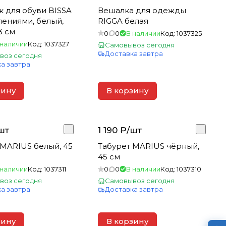
 для обуви BISSA
Вешалка для одежды
лениями, белый,
RIGGA белая
3 см
0
0
В наличии
Код:
1037325
 наличии
Код:
1037327
Самовывоз сегодня
Доставка завтра
воз сегодня
а завтра
зину
В корзину
шт
1 190 ₽/
шт
 MARIUS белый, 45
Табурет MARIUS чёрный,
45 см
 наличии
Код:
1037311
0
0
В наличии
Код:
1037310
воз сегодня
Самовывоз сегодня
а завтра
Доставка завтра
зину
В корзину