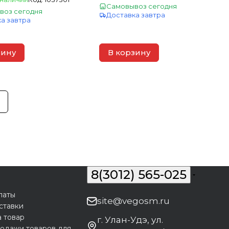
Самовывоз сегодня
воз сегодня
Доставка завтра
а завтра
зину
В корзину
8(3012) 565-025
латы
site@vegosm.ru
ставки
а товар
г. Улан-Удэ, ул.
одажи товаров для