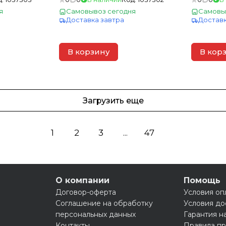
я
Самовывоз сегодня
Самовы
Доставка завтра
Доставк
В корзину
В кор
Загрузить еще
1
2
3
...
47
О компании
Помощь
Договор-оферта
Условия оп
Соглашение на обработку
Условия до
персональных данных
Гарантия н
Контакты
Правила пр