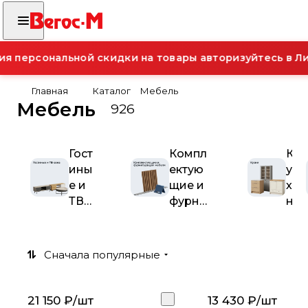
 персональной скидки на товары авторизуйтесь в Ли
Главная
Каталог
Мебель
Мебель
926
Гост
Компл
К
ины
ектую
у
е и
щие и
х
ТВ-
фурни
н
зон
тура
и
а
для
мебел
Сначала популярные
и
21 150 ₽/
шт
13 430 ₽/
шт