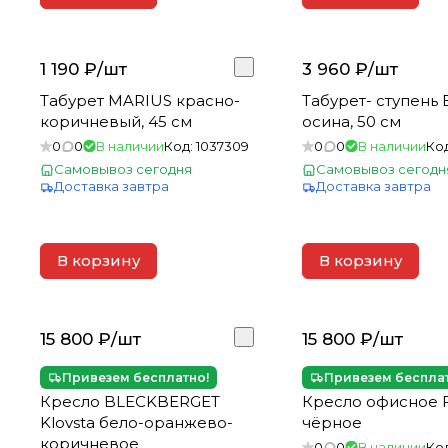
1 190 ₽/
шт
3 960 ₽/
шт
Табурет MARIUS красно-
Табурет- ступень
коричневый, 45 см
осина, 50 см
0
0
В наличии
Код:
1037309
0
0
В наличии
Ко
Самовывоз сегодня
Самовывоз сегодн
Доставка завтра
Доставка завтра
В корзину
В корзину
15 800 ₽/
шт
15 800 ₽/
шт
Привезем бесплатно!
Привезем беспла
Кресло BLECKBERGET
Кресло офисное 
Klovsta бело-оранжево-
чёрное
коричневое
0
0
В наличии
Ко