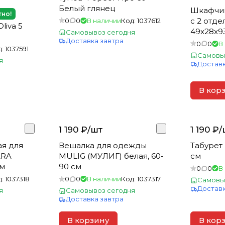
ь
Белый глянец
Шкафчик
тно!
с 2 отде
0
0
В наличии
Код:
1037612
49x28x9
Самовывоз сегодня
Доставка завтра
0
0
В
д:
1037591
Самовы
я
Доставк
В кор
1 190 ₽/
шт
1 190 ₽/
ая для
Вешалка для одежды
Табурет
ARA
MULIG (МУЛИГ) белая, 60-
см
см
90 см
0
0
В
д:
1037318
0
0
В наличии
Код:
1037317
Самовы
Доставк
я
Самовывоз сегодня
Доставка завтра
В корзину
В кор