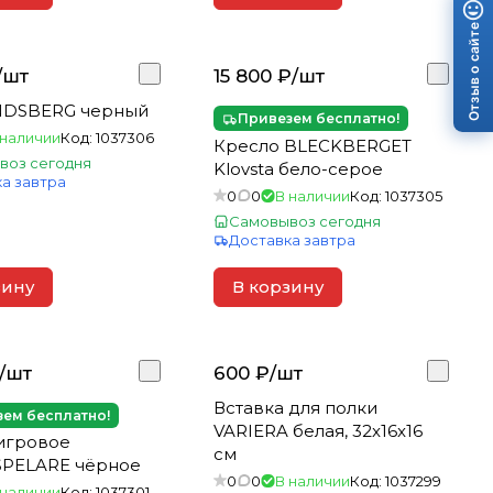
Отзыв о сайте
/
шт
15 800 ₽/
шт
NDSBERG черный
Привезем бесплатно!
 наличии
Код:
1037306
Кресло BLECKBERGET
воз сегодня
Klovsta бело-серое
а завтра
0
0
В наличии
Код:
1037305
Самовывоз сегодня
Доставка завтра
зину
В корзину
/
шт
600 ₽/
шт
Вставка для полки
ем бесплатно!
VARIERA белая, 32x16x16
игровое
см
PELARE чёрное
0
0
В наличии
Код:
1037299
 наличии
Код:
1037301