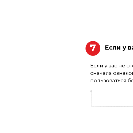
7
Если у в
Если у вас не о
сначала ознако
пользоваться 