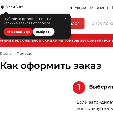
Улан-Удэ
Акции
Магазины
×
Выберите регион — цены и
Каталог
наличие зависят от города
Это Улан-Удэ
Выбрать
я персональной скидки на товары авторизуйтесь в Л
Главная
Помощь
Как оформить заказ
1
Выберит
Если затрудняет
воспользуйтесь