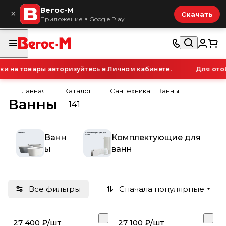
Вегос-М
×
Скачать
Приложение в Google Play
на товары авторизуйтесь в Личном кабинете.
Для отоб
Главная
Каталог
Сантехника
Ванны
Ванны
141
Ванн
Комплектующие для
ы
ванн
Все фильтры
Сначала популярные
27 400 ₽/
шт
27 100 ₽/
шт