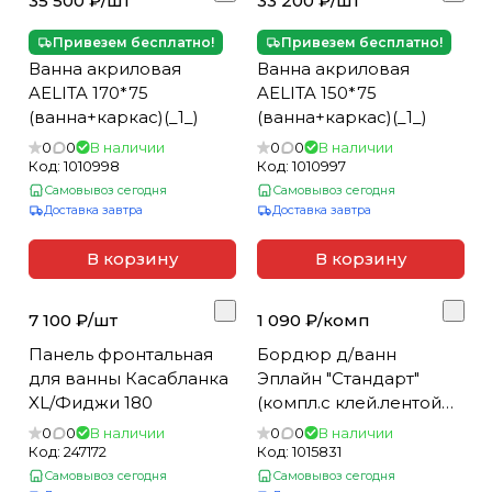
35 500 ₽/
шт
33 200 ₽/
шт
Привезем бесплатно!
Привезем бесплатно!
Ванна акриловая
Ванна акриловая
AELITA 170*75
AELITA 150*75
(ванна+каркас)(_1_)
(ванна+каркас)(_1_)
0
0
В наличии
0
0
В наличии
Код:
1010998
Код:
1010997
Самовывоз сегодня
Самовывоз сегодня
Доставка завтра
Доставка завтра
В корзину
В корзину
7 100 ₽/
шт
1 090 ₽/
комп
Панель фронтальная
Бордюр д/ванн
для ванны Касабланка
Эплайн "Стандарт"
XL/Фиджи 180
(компл.с клей.лентой
1,8м-2шт,угол
0
0
В наличии
0
0
В наличии
вн-2шт,загл.лев и пр)
Код:
247172
Код:
1015831
Самовывоз сегодня
Самовывоз сегодня