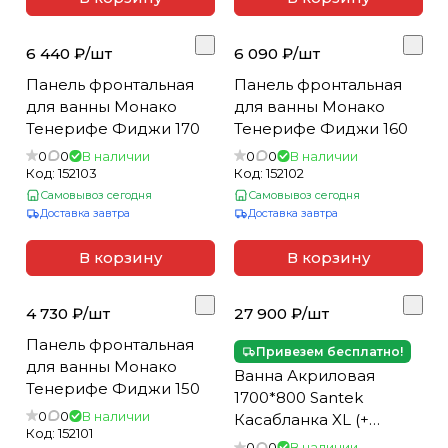
6 440 ₽/
шт
6 090 ₽/
шт
Панель фронтальная
Панель фронтальная
для ванны Монако
для ванны Монако
Тенерифе Фиджи 170
Тенерифе Фиджи 160
0
0
В наличии
0
0
В наличии
Код:
152103
Код:
152102
Самовывоз сегодня
Самовывоз сегодня
Доставка завтра
Доставка завтра
В корзину
В корзину
4 730 ₽/
шт
27 900 ₽/
шт
Панель фронтальная
Привезем бесплатно!
для ванны Монако
Ванна Акриловая
Тенерифе Фиджи 150
1700*800 Santek
0
0
В наличии
Касабланка XL (+
Код:
152101
каркас)(__)
0
0
В наличии