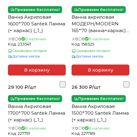
Привезем бесплатно!
Привезем бесплатно!
Ванна Акриловая
Ванна акриловая
1600*700 Santek Ламма
МОДЕРН/MODERN
(+ каркас) (_1_)
165*70 (ванна+каркас)
(_1_)
0
0
В наличии
0
0
В наличии
Код:
233547
Код:
158325
Самовывоз сегодня
Самовывоз сегодня
Доставка завтра
Доставка завтра
В корзину
В корзину
29 100 ₽/
шт
26 300 ₽/
шт
Привезем бесплатно!
Привезем бесплатно!
Ванна Акриловая
Ванна Акриловая
1700*700 Santek Ламма
1500*700 Santek Ламма
(+ каркас) (_1_)
(+ каркас) (_1_)
0
0
В наличии
0
0
В наличии
Код:
227791
Код:
227789