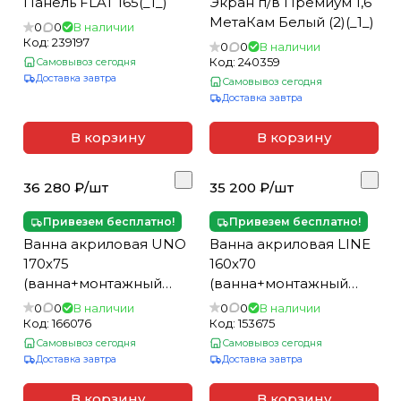
Панель FLAT 165(_1_)
Экран п/в Премиум 1,6
МетаКам Белый (2)(_1_)
0
0
В наличии
Код:
239197
0
0
В наличии
Код:
240359
Самовывоз сегодня
Доставка завтра
Самовывоз сегодня
Доставка завтра
В корзину
В корзину
36 280 ₽/
шт
35 200 ₽/
шт
Привезем бесплатно!
Привезем бесплатно!
Ванна акриловая UNO
Ванна акриловая LINE
170х75
160х70
(ванна+монтажный
(ванна+монтажный
набор)(_1_)
набор)(_1_)
0
0
В наличии
0
0
В наличии
Код:
166076
Код:
153675
Самовывоз сегодня
Самовывоз сегодня
Доставка завтра
Доставка завтра
В корзину
В корзину