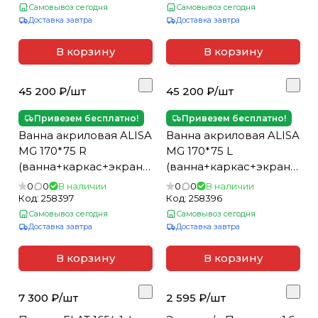
Самовывоз сегодня
Самовывоз сегодня
Доставка завтра
Доставка завтра
В корзину
В корзину
45 200 ₽/
шт
45 200 ₽/
шт
Привезем бесплатно!
Привезем бесплатно!
Ванна акриловая ALISA
Ванна акриловая ALISA
MG 170*75 R
MG 170*75 L
(ванна+каркас+экран)
(ванна+каркас+экран)
(_1_)
(_1_)
0
0
В наличии
0
0
В наличии
Код:
258397
Код:
258396
Самовывоз сегодня
Самовывоз сегодня
Доставка завтра
Доставка завтра
В корзину
В корзину
7 300 ₽/
шт
2 595 ₽/
шт