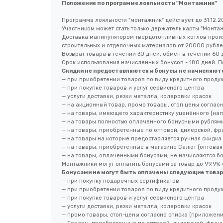
Положение по программе лояльности "Монтажник"
Программа лояльности "монтажник" действует до 31.12.2
Участником может стать только держатель карты "Монтаж
Доставка манипулятором твердотопливных котлов произ
строительных и отделочных материалов от 20000 рубле
Возврат товара в течении 30 дней, обмен в течении 60 
Срок использования начисленных бонусов - 180 дней. П
Скидки не предоставляются и бонусы не начисляютс
— при приобретении товаров по виду кредитного продук
— при покупке товаров и услуг сервисного центра
— услуги доставки, резки металла, колеровки красок
— на акционный товар, промо товары, стоп цены соглас
— на товары, имеющего характеристику уценённого (нап
— на товары полностью оплаченного бонусными рублям
— на товары, приобретенные по оптовой, дилерской, фр
— на товары на которые предоставляется ручная скидка
— на товары, приобретенные в магазине Салют (оптовая б
— на товары, оплаченными бонусами, не начисляются бо
Монтажники могут оплатить бонусами за товар до 99,9% 
Бонусами не могут быть оплачены следующие товар
— при покупку подарочных сертификатов
— при приобретении товаров по виду кредитного продук
— при покупке товаров и услуг сервисного центра
— услуги доставки, резки металла, колеровки красок
— промо товары, стоп-цены согласно списка (приложени