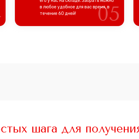
его у нас на складе. Забрать можно
4
05
в любое удобное для вас время, в
течение 60 дней!
стых шага для получени