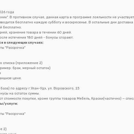
026 года
ник". В противном случае, данная карта в программе лояльности не участвует
водится бесплатно каждую субботу и воскресенье. В остальные дни доставка
й бесплатно.
дней, хранение товара в течении 60 дней.
осле истечения 180 дней - бонусы сгорают.
я в следующих случаях:
ты "Рассрочка"
но списка (приложение 2)
ример: брак, мерный остаток)
и
аншизе цене.
аза) по адресу г.Улан-Удэ, ул. Воровского, 23
нусы на остаток суммы.
от стоимости покупки, кроме группы товаров Мебель, Краски(частично) — спис
ы/услуги:
ты "Рассрочка"
е 2)