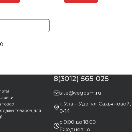
0
8(3012) 565-025
латы
site@vegosm.ru
ставки
г. Улан-Удэ, ул. Сахьяновой,
а товар
одажи товаров для
9/14
ей
с 9:00 до 18:00
Ежедневно