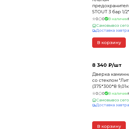
улица Сахьяновой, 9/8
предохранител
STOUT 3 бар 1/2"
Центр Сантехники на
(477.132) (50) (_5
0
0
В наличии
Сахьяновой, улица
Сахьяновой, 9/7
Самовывоз сего
Доставка завтр
В корзину
8 340 ₽/
шт
Дверка каминн
со стеклом "Ли
(375*300*8 9,01кг
0
0
В наличии
Самовывоз сего
Доставка завтр
В корзину