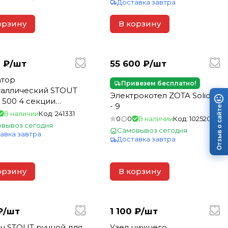
Доставка завтра
орзину
В корзину
 ₽/
шт
55 600 ₽/
шт
атор
Привезем бесплатно!
аллический STOUT
Электрокотел ZOTA Solid-X
 500 4 секции
- 9
Отзыв о сайте
ее правое
В наличии
Код:
241331
0
0
В наличии
Код:
1025205
ючение(_1_)
вывоз сегодня
Самовывоз сегодня
авка завтра
Доставка завтра
орзину
В корзину
₽/
шт
1 100 ₽/
шт
н STOUT ручной для
Узел нижнего