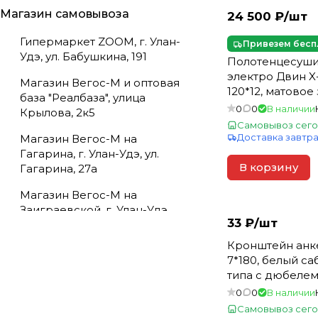
Магазин самовывоза
24 500 ₽/
шт
Гипермаркет ZOOM, г. Улан-
Привезем бесп
Удэ, ул. Бабушкина, 191
Полотенцесуши
электро Двин X
Магазин Вегос-М и оптовая
120*12, матовое
база "Реалбаза", улица
0
0
В наличии
Крылова, 2к5
Самовывоз сего
Доставка завтр
Магазин Вегос-М на
Гагарина, г. Улан-Удэ, ул.
В корзину
Гагарина, 27а
Магазин Вегос-М на
Заиграевской, г. Улан-Удэ,
33 ₽/
шт
ул. Заиграевская, 14
Кронштейн ан
Магазин Вегос-М на
7*180, белый с
Кабанской, г. Улан-Удэ, ул.
типа с дюбелем 
Кабанская, 54в
(100шт.кор)(_100
0
0
В наличии
Магазин Вегос-М на
Самовывоз сего