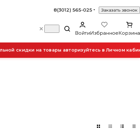
8(3012) 565-025
Заказать звонок
Войти
Избранное
Корзина
ной скидки на товары авторизуйтесь в Личном кабине
ольно-
Котельное
торное
Системная арматура
рительные
оборудование и
ение
и безопасность
оры
автоматика