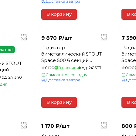
а
Доставка завтра
В корзину
В к
9 870 ₽/
шт
7 390
Радиатор
Ради
латно!
биметаллический STOUT
бимет
Space 500 6 секций
Space
ий STOUT
нижнее правое
нижн
0
0
В наличии
Код:
241337
0
0
кций
подключение(_1_)
подкл
Самовывоз сегодня
Само
Код:
241340
Доставка завтра
Дост
_)
дня
а
В корзину
В к
1 170 ₽/
шт
800 
Клапан
Клапа