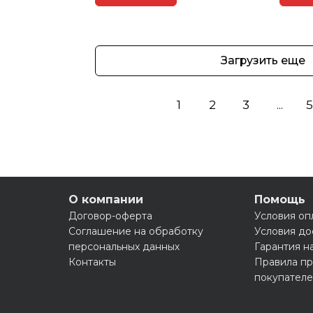
Загрузить еще
1
2
3
...
5
О компании
Помощь
Договор-оферта
Условия оп
Соглашение на обработку
Условия до
персональных данных
Гарантия н
Контакты
Правила пр
покупател