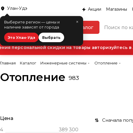
Улан-Удэ
Акции
Магазины
×
Выберите регион — цены и
Каталог
наличие зависят от города
Это Улан-Удэ
Выбрать
ия персональной скидки на товары авторизуйтесь в Л
Главная
Каталог
Инженерные системы
Отопление
Отопление
Дымоходные
983
Обогрев и теплый
Печи и банное
Баки
системы
пол
оборудование
Теплоносители
Теплый пол
Цена
Сначала поп