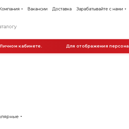
Компания
Вакансии
Доставка
Зарабатывайте с нами
ичном кабинете.
Для отображения персональ
Коллекторы,
Контр
Радиа
гидрообвязка
изме
Полотенцесушители
отопл
приб
Греющий кабель
улярные