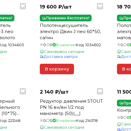
19 600 ₽/
шт
18 70
латно!
Привезем бесплатно!
При
тель
Полотенцесушитель
Поло
-3 neo
электро Двин J neo 60*50,
элект
 золото
сатин
матов
Код:
1034603
0
0
В наличии
Код:
1034602
0
0
дня
Самовывоз сегодня
Само
а
Доставка завтра
Дост
В корзину
В к
2 140 ₽/
шт
11 50
керный
Редуктор давления STOUT
При
абельного
PN 16 вн/вн 1/2 под
Контр
(10*75)
манометр (50)(__)
0
0
_)
Код:
221248
0
0
В наличии
Код:
214578
Само
дня
Самовывоз сегодня
Дост