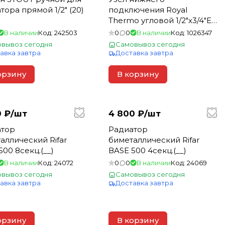
тора прямой 1/2" (20)
подключения Royal
Thermo угловой 1/2"х3/4"EK
RTE 07.00002А
В наличии
Код:
242503
0
0
В наличии
Код:
1026347
вывоз сегодня
Самовывоз сегодня
авка завтра
Доставка завтра
орзину
В корзину
 ₽/
шт
4 800 ₽/
шт
атор
Радиатор
аллический Rifar
биметаллический Rifar
500 8секц.(__)
ВASE 500 4секц.(__)
В наличии
Код:
24072
0
0
В наличии
Код:
24069
вывоз сегодня
Самовывоз сегодня
авка завтра
Доставка завтра
орзину
В корзину