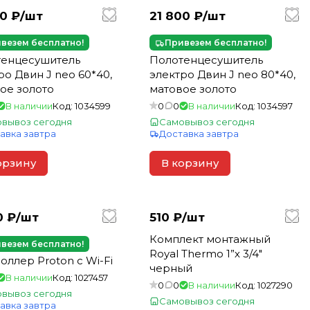
0 ₽/
шт
21 800 ₽/
шт
везем бесплатно!
Привезем бесплатно!
тенцесушитель
Полотенцесушитель
ро Двин J neo 60*40,
электро Двин J neo 80*40,
ое золото
матовое золото
В наличии
Код:
1034599
0
0
В наличии
Код:
1034597
вывоз сегодня
Самовывоз сегодня
авка завтра
Доставка завтра
орзину
В корзину
0 ₽/
шт
510 ₽/
шт
Комплект монтажный
везем бесплатно!
Royal Thermo 1”х 3/4"
оллер Proton с Wi-Fi
черный
В наличии
Код:
1027457
0
0
В наличии
Код:
1027290
вывоз сегодня
Самовывоз сегодня
авка завтра