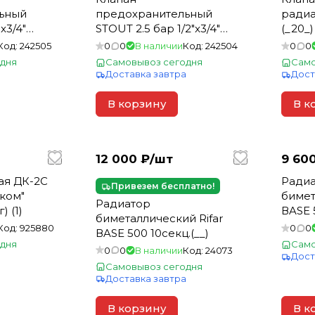
ьный
предохранительный
радиа
x3/4"
STOUT 2.5 бар 1/2"x3/4"
(_20_)
0_)
(477.127) (50) (_50_)
Код:
242505
0
0
В наличии
Код:
242504
0
0
дня
Самовывоз сегодня
Само
а
Доставка завтра
Дост
В корзину
В к
12 000 ₽/
шт
9 600
ая ДК-2С
Ради
Привезем бесплатно!
тком"
бимет
Радиатор
) (1)
ВASE 
биметаллический Rifar
Код:
925880
0
0
ВASE 500 10секц.(__)
дня
Само
0
0
В наличии
Код:
24073
а
Дост
Самовывоз сегодня
Доставка завтра
В корзину
В к