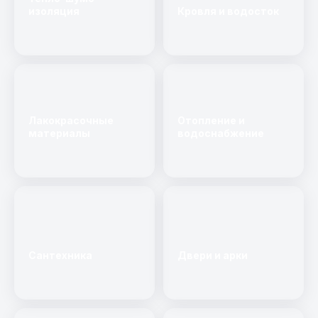
изоляция
Кровля и водосток
Лакокрасочные
Отопление и
материалы
водоснабжение
Сантехника
Двери и арки