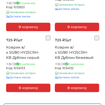
подвесного унитаза
0
0
В наличии
Самовывоз сегодня
Код:
1035120
Доставка завтра
Самовывоз сегодня
Доставка завтра
В корзину
В корзину
725 ₽/
шт
725 ₽/
шт
Коврик в/
Коврик в/
к 50/80 HY25CRH-
к 50/80 HY25CRH-
KB Дублин серый
KB Дублин бежевый
0
0
В наличии
0
0
В наличии
Код:
1034133
Код:
1034132
Самовывоз сегодня
Самовывоз сегодня
Доставка завтра
Доставка завтра
В корзину
В корзину