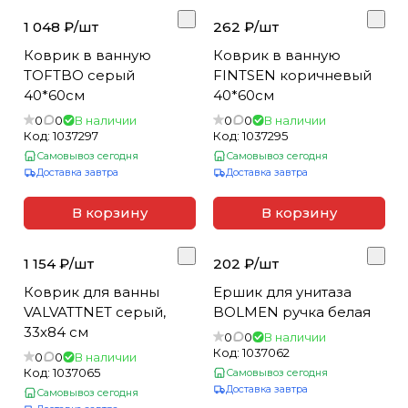
р
о
м
е
я
л
и
ы
н
о
х
в
и
1 048 ₽/
шт
262 ₽/
шт
д
а
й
н
а
в
Коврик в ванную
Коврик в ванную
л
к
и
н
ы
TOFTBO серый
FINTSEN коричневый
я
и
ч
н
40*60см
40*60см
в
е
0
0
В наличии
0
0
В наличии
а
с
Код:
1037297
Код:
1037295
н
к
Самовывоз сегодня
Самовывоз сегодня
н
и
Доставка завтра
Доставка завтра
о
е
й
В корзину
В корзину
к
о
1 154 ₽/
шт
202 ₽/
шт
м
Коврик для ванны
Ершик для унитаза
н
VALVATTNET серый,
BOLMEN ручка белая
а
33х84 см
т
0
0
В наличии
Код:
1037062
0
0
В наличии
ы
Код:
1037065
Самовывоз сегодня
/
Доставка завтра
Самовывоз сегодня
т