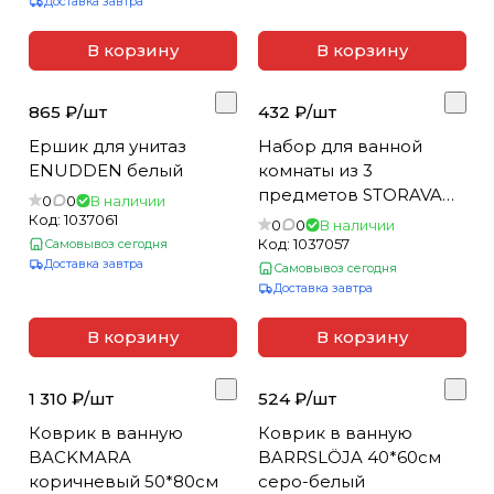
Доставка завтра
у
а
В корзину
В корзину
л
е
865 ₽/
шт
432 ₽/
шт
т
а
Ершик для унитаз
Набор для ванной
ENUDDEN белый
комнаты из 3
предметов STORAVAN
0
0
В наличии
белый
Код:
1037061
0
0
В наличии
Код:
1037057
Самовывоз сегодня
Доставка завтра
Самовывоз сегодня
Доставка завтра
В корзину
В корзину
1 310 ₽/
шт
524 ₽/
шт
Коврик в ванную
Коврик в ванную
BACKMARA
BARRSLÖJA 40*60см
коричневый 50*80см
серо-белый