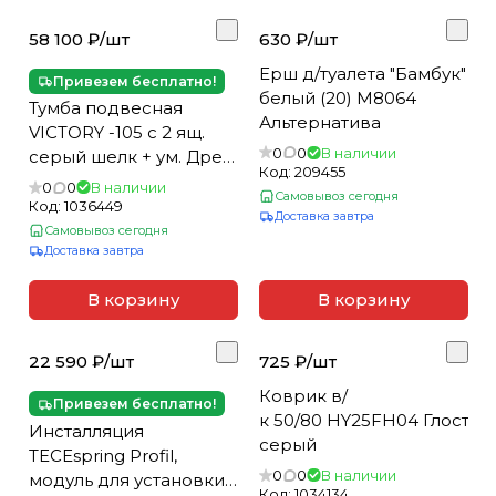
58 100 ₽/
шт
630 ₽/
шт
Ерш д/туалета "Бамбук"
Привезем бесплатно!
белый (20) М8064
Тумба подвесная
Альтернатива
VICTORY -105 с 2 ящ.
0
0
В наличии
серый шелк + ум. Дрея
Код:
209455
Luxury -105
0
0
В наличии
Самовывоз сегодня
Код:
1036449
Доставка завтра
Самовывоз сегодня
Доставка завтра
В корзину
В корзину
22 590 ₽/
шт
725 ₽/
шт
Коврик в/
Привезем бесплатно!
к 50/80 HY25FH04 Глостер
Инсталляция
серый
TECEspring Profil,
0
0
В наличии
модуль для установки
Код:
1034134