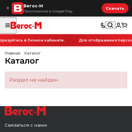
Вегос-М
×
Скачать
Приложение в Google Play
ризуйтесь в Личном кабинете.
Для отображения персона
Главная
Каталог
Каталог
Раздел не найден
Связаться с нами