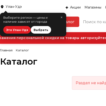
Улан-Удэ
Акции
Магазины
×
Выберите регион — цены и
Каталог
наличие зависят от города
Это Улан-Удэ
Выбрать
ажения персональной скидки на товары авторизуйтесь
Главная
Каталог
Каталог
Раздел не най