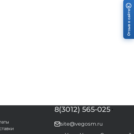
Отзыв о сайте
8(3012) 565-025
латы
site@vegosm.ru
ставки