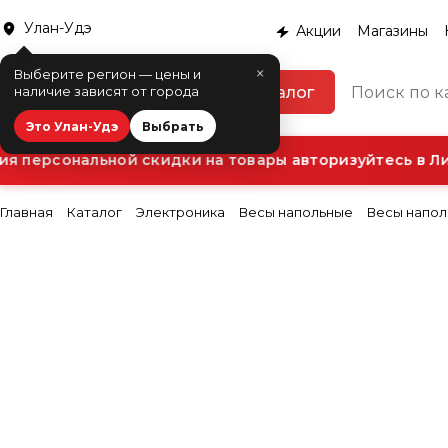
Улан-Удэ
Акции
Магазины
×
Выберите регион — цены и
Каталог
наличие зависят от города
Это Улан-Удэ
Выбрать
 персональной скидки на товары авторизуйтесь в Лич
Главная
Каталог
Электроника
Весы напольные
Весы напол