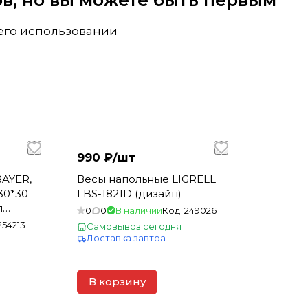
вов, но вы можете быть первым
 его использовании
990 ₽/
шт
AYER,
Весы напольные LIGRELL
 30*30
LBS-1821D (дизайн)
л
0
0
В наличии
Код:
249026
254213
Самовывоз сегодня
Доставка завтра
В корзину