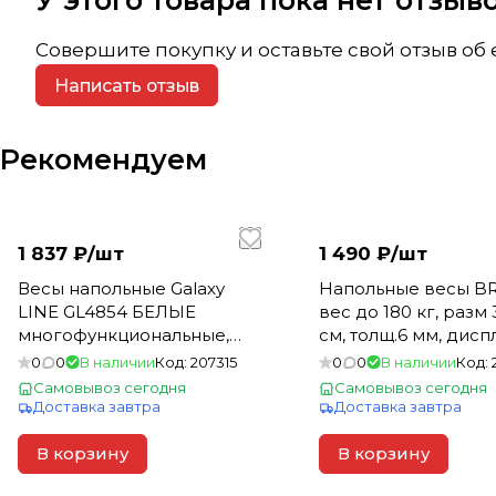
У этого товара пока нет отзы
Совершите покупку и оставьте свой отзыв об
Написать отзыв
Рекомендуем
1 837 ₽/
шт
1 490 ₽/
шт
Весы напольные Galaxy
Напольные весы BR
LINE GL4854 БЕЛЫЕ
вес до 180 кг, разм
многофункциональные,
см, толщ.6 мм, дисп
электронные(_5_)
3732BR (5)
0
0
В наличии
Код:
207315
0
0
В наличии
Код:
Самовывоз сегодня
Самовывоз сегодня
Доставка завтра
Доставка завтра
В корзину
В корзину