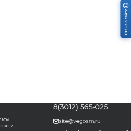
Отзыв о сайте
8(3012) 565-025
латы
site@vegosm.ru
ставки