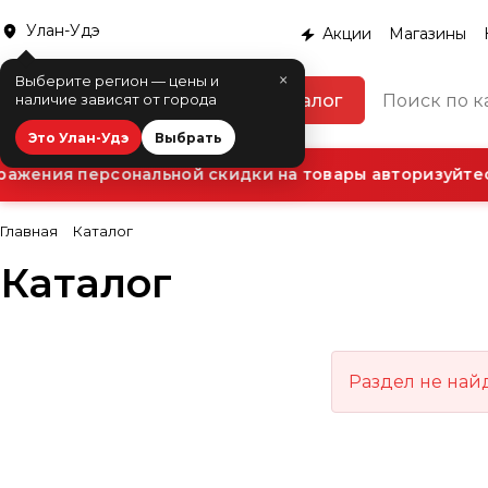
Улан-Удэ
Акции
Магазины
×
Выберите регион — цены и
Каталог
наличие зависят от города
Это Улан-Удэ
Выбрать
ажения персональной скидки на товары авторизуйтес
Главная
Каталог
Каталог
Раздел не най