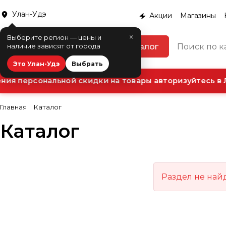
Улан-Удэ
Акции
Магазины
×
Выберите регион — цены и
Каталог
наличие зависят от города
Это Улан-Удэ
Выбрать
ия персональной скидки на товары авторизуйтесь в 
Главная
Каталог
Каталог
Раздел не най