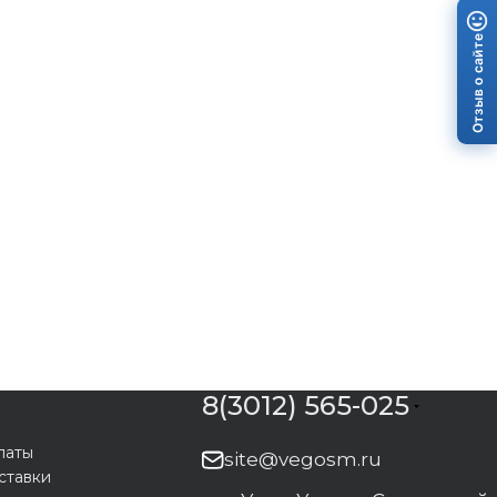
Отзыв о сайте
8(3012) 565-025
латы
site@vegosm.ru
ставки