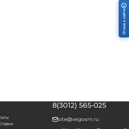
Отзыв о сайте
8(3012) 565-025
латы
site@vegosm.ru
ставки