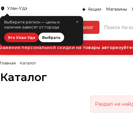
Улан-Удэ
Акции
Магазины
×
Выберите регион — цены и
Каталог
наличие зависят от города
Это Улан-Удэ
Выбрать
ажения персональной скидки на товары авторизуйтес
Главная
Каталог
Каталог
Раздел не най