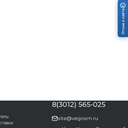
Отзыв о сайте
8(3012) 565-025
латы
site@vegosm.ru
ставки