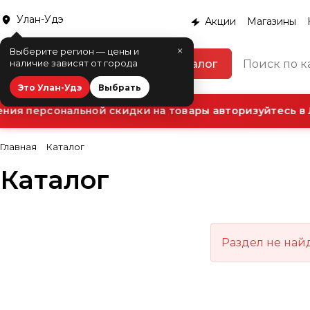
Улан-Удэ
Акции
Магазины
×
Выберите регион — цены и
Каталог
наличие зависят от города
Это Улан-Удэ
Выбрать
ия персональной скидки на товары авторизуйтесь в 
Главная
Каталог
Каталог
Раздел не най