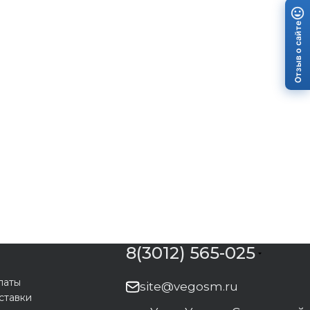
Отзыв о сайте
8(3012) 565-025
латы
site@vegosm.ru
ставки