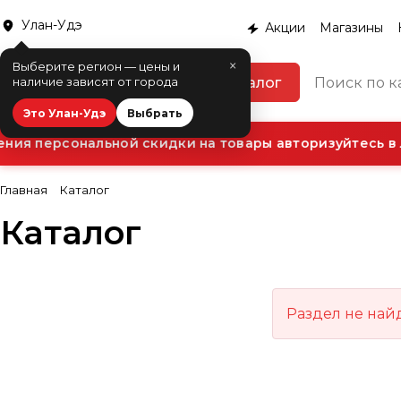
Улан-Удэ
Акции
Магазины
×
Выберите регион — цены и
Каталог
наличие зависят от города
Это Улан-Удэ
Выбрать
ния персональной скидки на товары авторизуйтесь в 
Главная
Каталог
Каталог
Раздел не най