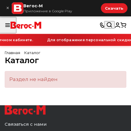
Вегос-М
×
Скачать
Приложение в Google Play
чном кабинете.
Для отображения персональной скидки 
Главная
Каталог
Каталог
Раздел не найден
Связаться с нами