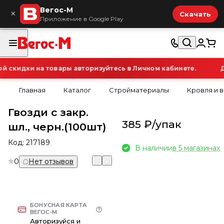
Вегос-М
×
Скачать
Приложение в Google Play
скидки на товары авторизуйтесь в Личном кабинете.
Дл
Главная
Каталог
Стройматериалы
Кровля и 
Гвозди с закр.
385 ₽/
упак
шл., черн.(100шт)
Код:
217189
В наличии
в 5 магазинах
0
Нет отзывов
БОНУСНАЯ КАРТА
ВЕГОС-М
Авторизуйся и