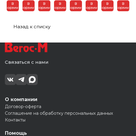
70х120х280
(5)
см
до 150
В
В
В
В
В
В
В
В
(1)
кг.(
корзину
корзину
корзину
корзину
корзину
корзину
корзину
корзину
54.5x96.8x
Назад к списку
Связаться с нами
О компании
Договор-оферта
Соглашение на обработку персональных данных
Контакты
Помощь