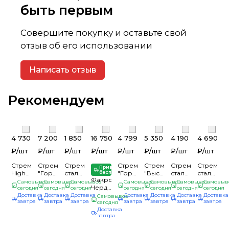
быть первым
Совершите покупку и оставьте свой
отзыв об его использовании
Написать отзыв
Рекомендуем
4 730
7 200
1 850
16 750
4 799
5 350
4 190
4 690
₽/
шт
₽/
шт
₽/
шт
₽/
шт
₽/
шт
₽/
шт
₽/
шт
₽/
шт
Стремянка
Стремянка
Стремянка
Стремянка
Стремянка
Стремянка
Стремян
Привезем
Hight
"Горка"
стальная
бесплатно!
"Горизонт"
"Высота"
стальная
стальная
Факро
стальная,
5
двусторонняя
стальная
стальная
двусторонняя
черная
Самовывоз
Самовывоз
Самовывоз
Самовывоз
Самовывоз
Самовывоз
Самовыв
Чердачная
6ти-
сегодня
широких
сегодня
с
сегодня
бежевая,
сегодня
с
сегодня
с
сегодня
с
сегодня
деревянная
Доставка
Доставка
Доставка
Доставка
Доставка
Доставка
Доставка
ступенчатая
ступеней
алюминиевыми
5
поручнями,
алюминиевыми
лотком
Самовывоз
завтра
завтра
завтра
завтра
завтра
завтра
завтра
лестница
сегодня
(1)
(1)
ступенями,
ступени,
4
ступенями,
для
Доставка
OPTISTEP
2
ширина
ступени
5
инструме
завтра
OLS
ступени,
ступени
(1)
ступени,
4
FE
37x43x38.4см
20 см
44.1x94.2x102.8
ступени,