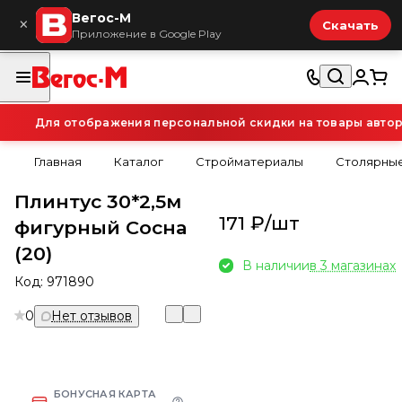
Вегос-М
×
Скачать
Приложение в Google Play
Для отображения персональной скидки на товары авториз
Главная
Каталог
Стройматериалы
Столярные
Плинтус 30*2,5м
171 ₽/
шт
фигурный Сосна
(20)
В наличии
в 3 магазинах
Код:
971890
0
Нет отзывов
БОНУСНАЯ КАРТА