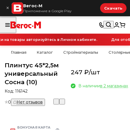
Вегос-М
×
Скачать
Приложение в Google Play
на товары авторизуйтесь в Личном кабинете.
Для отобр
Главная
Каталог
Стройматериалы
Столярные
Плинтус 45*2,5м
247 ₽/
шт
универсальный
Сосна (10)
В наличии
в 2 магазинах
Код:
116142
0
Нет отзывов
БОНУСНАЯ КАРТА