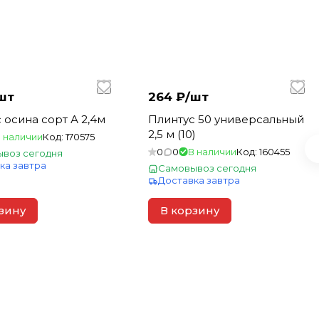
шт
264 ₽/
шт
 осина сорт А 2,4м
Плинтус 50 универсальный
2,5 м (10)
 наличии
Код:
170575
0
0
В наличии
Код:
160455
воз сегодня
ка завтра
Самовывоз сегодня
Доставка завтра
зину
В корзину