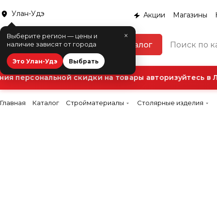
Улан-Удэ
Акции
Магазины
×
Выберите регион — цены и
Каталог
наличие зависят от города
Это Улан-Удэ
Выбрать
я персональной скидки на товары авторизуйтесь в Л
Главная
Каталог
Стройматериалы
Столярные изделия