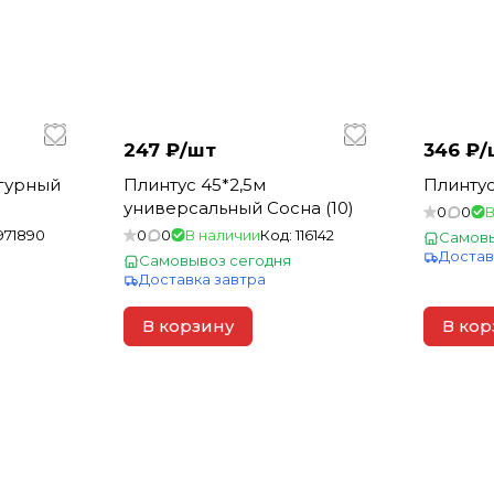
247 ₽/
шт
346 ₽/
игурный
Плинтус 45*2,5м
Плинтус
универсальный Сосна (10)
0
0
В
971890
0
0
В наличии
Код:
116142
Самовы
Достав
Самовывоз сегодня
Доставка завтра
В корзину
В кор