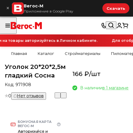
Вегос-М
×
Скачать
Приложение в Google Play
а товары авторизуйтесь в Личном кабинете.
Для отобра
Главная
Каталог
Стройматериалы
Пиломатер
Уголок 20*20*2,5м
166 ₽/
шт
гладкий Сосна
Код:
971908
В наличии
в 1 магазине
0
Нет отзывов
БОНУСНАЯ КАРТА
ВЕГОС-М
Авторизуйся и