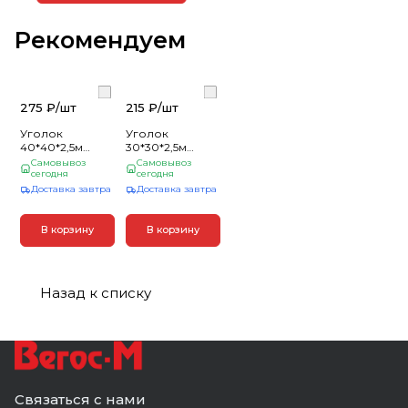
Рекомендуем
275 ₽/
шт
215 ₽/
шт
Уголок
Уголок
40*40*2,5м
30*30*2,5м
гладкий Сосна
гладкий Сосна
Самовывоз
Самовывоз
сегодня
сегодня
Доставка завтра
Доставка завтра
В корзину
В корзину
Назад к списку
Связаться с нами