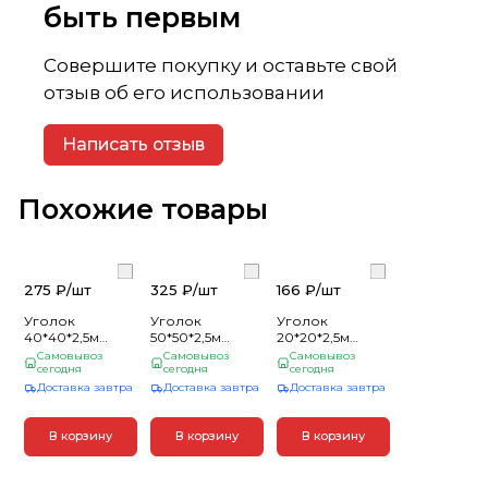
быть первым
Совершите покупку и оставьте свой
отзыв об его использовании
Написать отзыв
Похожие товары
275 ₽/
шт
325 ₽/
шт
166 ₽/
шт
Уголок
Уголок
Уголок
40*40*2,5м
50*50*2,5м
20*20*2,5м
гладкий Сосна
гладкий Сосна
гладкий Сосна
Самовывоз
Самовывоз
Самовывоз
сегодня
сегодня
сегодня
Доставка завтра
Доставка завтра
Доставка завтра
В корзину
В корзину
В корзину