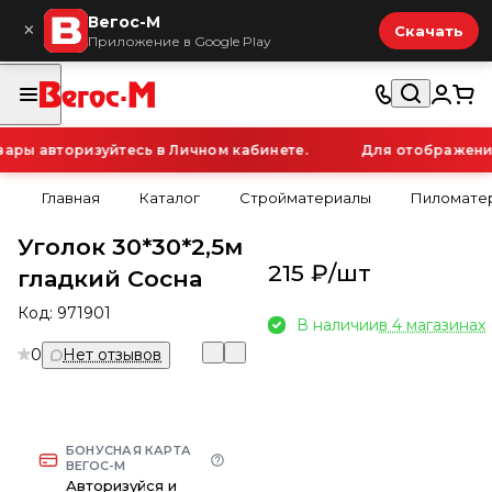
Вегос-М
×
Скачать
Приложение в Google Play
ры авторизуйтесь в Личном кабинете.
Для отображения 
Главная
Каталог
Стройматериалы
Пиломатер
Уголок 30*30*2,5м
215 ₽/
шт
гладкий Сосна
Код:
971901
В наличии
в 4 магазинах
0
Нет отзывов
БОНУСНАЯ КАРТА
ВЕГОС-М
Авторизуйся и