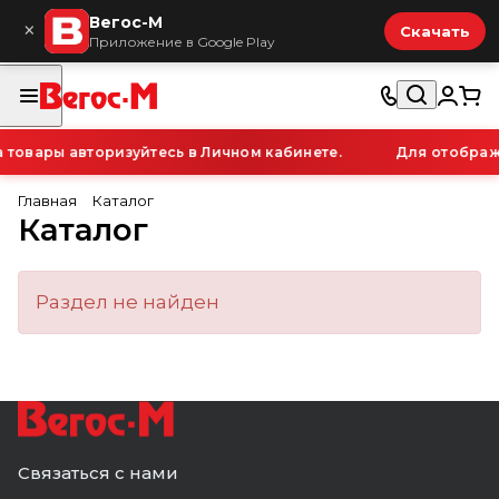
Вегос-М
×
Скачать
Приложение в Google Play
товары авторизуйтесь в Личном кабинете.
Для отображе
Главная
Каталог
Каталог
Раздел не найден
Связаться с нами