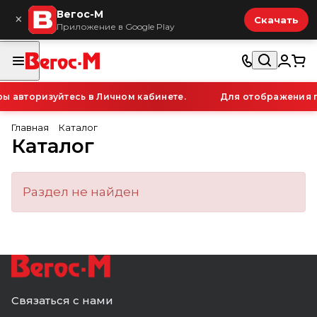
Вегос-М
×
Скачать
Приложение в Google Play
ы авторизуйтесь в Личном кабинете.
Для отображения п
Главная
Каталог
Каталог
Раздел не найден
Связаться с нами