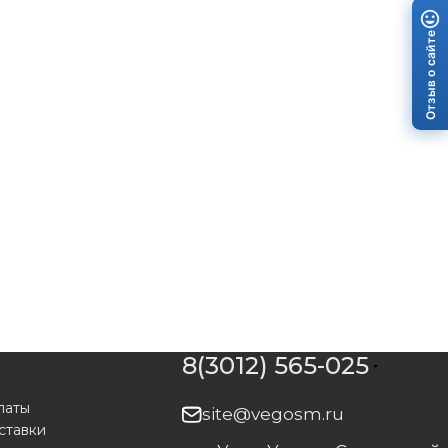
Отзыв о сайте
8(3012) 565-025
латы
site@vegosm.ru
ставки