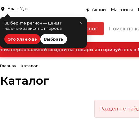
Улан-Удэ
Акции
Магазины
×
Выберите регион — цены и
Каталог
наличие зависят от города
Это Улан-Удэ
Выбрать
ия персональной скидки на товары авторизуйтесь в 
Главная
Каталог
Каталог
Раздел не най