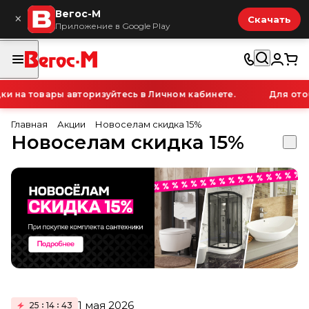
Вегос-М
×
Скачать
Приложение в Google Play
на товары авторизуйтесь в Личном кабинете.
Для отобр
Главная
Акции
Новоселам скидка 15%
Новоселам скидка 15%
1 мая 2026
25
14
43