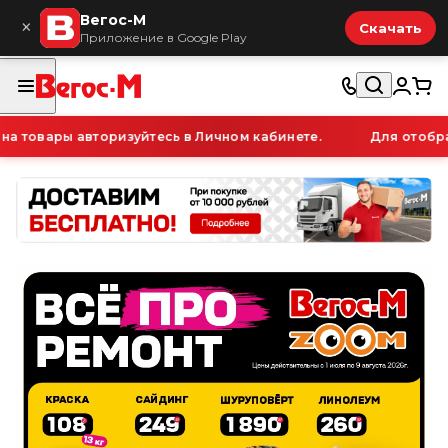
Вегос-М
×
Скачать
Приложение в Google Play
товары авторизуйтесь в Личном кабинете.
Для отображе