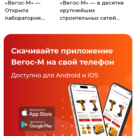
«Вегос‑М» —
«Вегос‑М» — в десятке
Открыта
крупнейших
лаборатория
строительных сетей
анализа воды!
России!