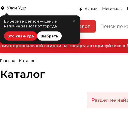
Улан-Удэ
Акции
Магазины
×
Выберите регион — цены и
Каталог
наличие зависят от города
Это Улан-Удэ
Выбрать
ия персональной скидки на товары авторизуйтесь в Л
Главная
Каталог
Каталог
Раздел не най