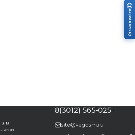
Отзыв о сайте
8(3012) 565-025
латы
site@vegosm.ru
ставки