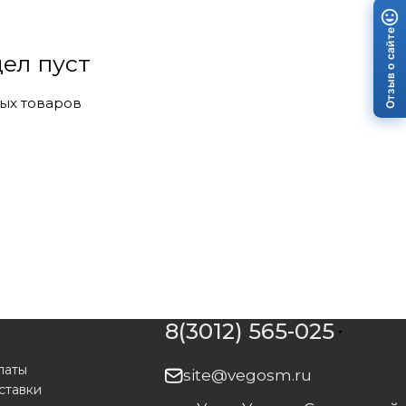
Отзыв о сайте
ел пуст
ых товаров
8(3012) 565-025
латы
site@vegosm.ru
ставки