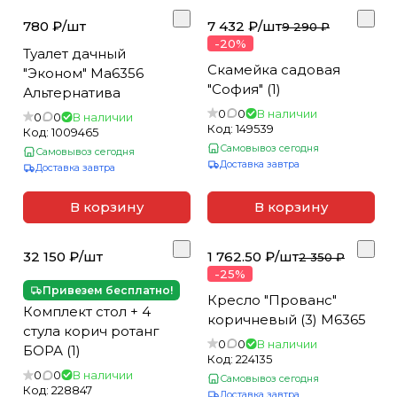
а
д
о
ш
,
н
л
о
м
к
л
ы
780 ₽/
шт
7 432 ₽/
шт
9 290 ₽
е
в
п
и
а
е
-20%
Туалет дачный
т
ы
л
в
Скамейка садовая
"Эконом" Ма6356
ы
е
е
к
"София" (1)
Альтернатива
,
к
и
,
0
0
В наличии
0
0
В наличии
в
т
Код:
149539
Код:
1009465
е
ы
Самовывоз сегодня
Самовывоз сегодня
д
Доставка завтра
Доставка завтра
р
о
В корзину
В корзину
-
т
32 150 ₽/
шт
1 762.50 ₽/
шт
2 350 ₽
у
-25%
а
Привезем бесплатно!
Кресло "Прованс"
л
Комплект стол + 4
коричневый (3) М6365
е
стула корич ротанг
0
0
В наличии
т
БОРА (1)
Код:
224135
0
0
В наличии
Самовывоз сегодня
Код:
228847
Доставка завтра