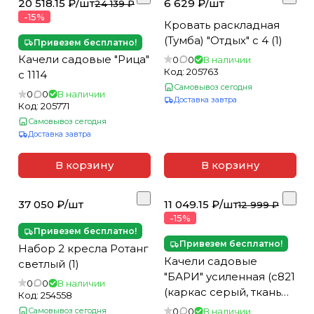
20 518.15 ₽/
шт
6 629 ₽/
шт
24 139 ₽
-15%
Кровать раскладная
(Тумба) "Отдых" с 4 (1)
Привезем бесплатно!
Качели садовые "Рица"
0
0
В наличии
Код:
205763
с 1114
Самовывоз сегодня
0
0
В наличии
Доставка завтра
Код:
205771
Самовывоз сегодня
Доставка завтра
В корзину
В корзину
37 050 ₽/
шт
11 049.15 ₽/
шт
12 999 ₽
-15%
Привезем бесплатно!
Привезем бесплатно!
Набор 2 кресла Ротанг
Качели садовые
светлый (1)
"БАРИ" усиленная (с821
0
0
В наличии
(каркас серый, ткань
Код:
254558
круги)) С901, с 1100
Самовывоз сегодня
0
0
В наличии