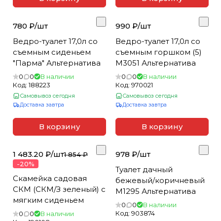
780 ₽/
шт
990 ₽/
шт
Ведро-туалет 17,0л со
Ведро-туалет 17,0л со
съемным сиденьем
съемным горшком (5)
"Парма" Альтернатива
М3051 Альтернатива
0
0
В наличии
0
0
В наличии
Код:
188223
Код:
970021
Самовывоз сегодня
Самовывоз сегодня
Доставка завтра
Доставка завтра
В корзину
В корзину
1 483.20 ₽/
шт
978 ₽/
шт
1 854 ₽
-20%
Туалет дачный
Скамейка садовая
бежевый/коричневый
СКМ (СКМ/З зеленый) с
М1295 Альтернатива
мягким сиденьем
0
0
В наличии
Код:
903874
0
0
В наличии