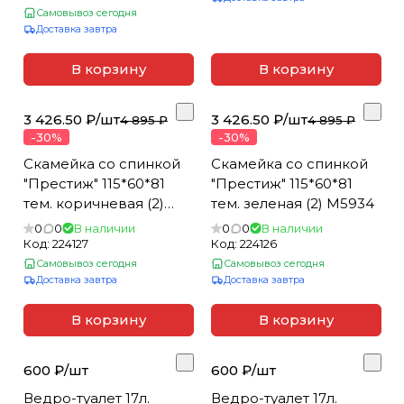
Самовывоз сегодня
Доставка завтра
В корзину
В корзину
3 426.50 ₽/
шт
3 426.50 ₽/
шт
4 895 ₽
4 895 ₽
-30%
-30%
Скамейка со спинкой
Скамейка со спинкой
"Престиж" 115*60*81
"Престиж" 115*60*81
тем. коричневая (2)
тем. зеленая (2) М5934
М5932
0
0
В наличии
0
0
В наличии
Код:
224127
Код:
224126
Самовывоз сегодня
Самовывоз сегодня
Доставка завтра
Доставка завтра
В корзину
В корзину
600 ₽/
шт
600 ₽/
шт
Ведро-туалет 17л.
Ведро-туалет 17л.