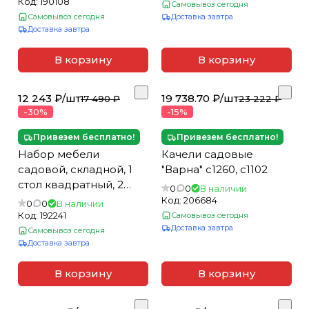
Код:
190108
Самовывоз сегодня
Самовывоз сегодня
Доставка завтра
Доставка завтра
В корзину
В корзину
12 243 ₽/
шт
19 738.70 ₽/
шт
17 490 ₽
23 222 ₽
-30%
-15%
Привезем бесплатно!
Привезем бесплатно!
Набор мебели
Качели садовые
садовой, складной, 1
"Варна" с1260, с1102
стол квадратный, 2
0
0
В наличии
стула 5539822
Код:
206684
0
0
В наличии
Код:
192241
Самовывоз сегодня
Доставка завтра
Самовывоз сегодня
Доставка завтра
В корзину
В корзину