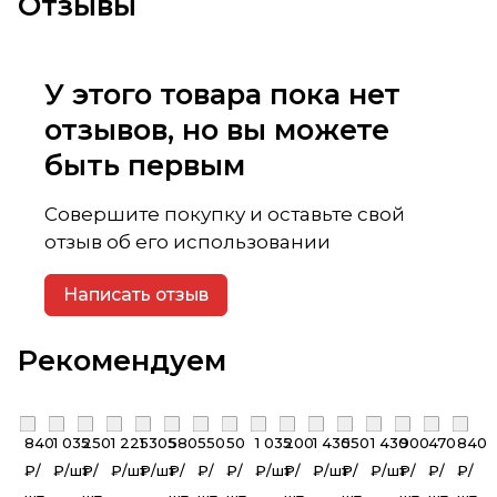
Отзывы
У этого товара пока нет
отзывов, но вы можете
быть первым
Совершите покупку и оставьте свой
отзыв об его использовании
Написать отзыв
Рекомендуем
840
1 035
250
1 225
1 305
580
550
50
1 035
200
1 430
550
1 430
900
470
840
₽/
₽/
шт
₽/
₽/
шт
₽/
шт
₽/
₽/
₽/
₽/
шт
₽/
₽/
шт
₽/
₽/
шт
₽/
₽/
₽/