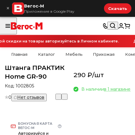
Вегос-М
×
Скачать
Приложение в Google Play
скидки на товары авторизуйтесь в Личном кабинете.
Д
Главная
Каталог
Мебель
Прихожая
Ком
Штанга ПРАКТИК
290 ₽/
шт
Home GR-90
Код:
1002805
В наличии
в 1 магазине
0
Нет отзывов
БОНУСНАЯ КАРТА
ВЕГОС-М
Авторизуйся и