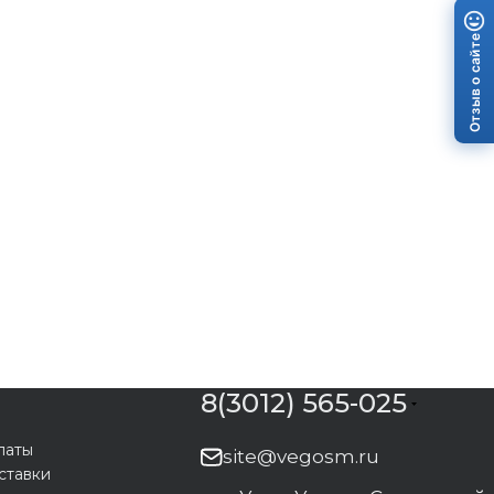
Отзыв о сайте
8(3012) 565-025
латы
site@vegosm.ru
ставки