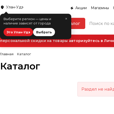
Улан-Удэ
Акции
Магазины
×
Выберите регион — цены и
Каталог
наличие зависят от города
Это Улан-Удэ
Выбрать
ерсональной скидки на товары авторизуйтесь в Личн
Главная
Каталог
Каталог
Раздел не най