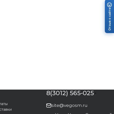
Отзыв о сайте
8(3012) 565-025
латы
site@vegosm.ru
ставки