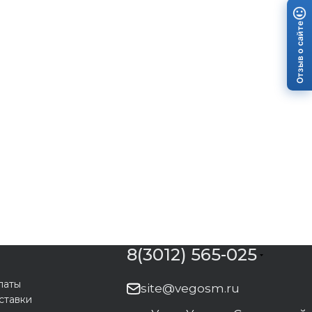
Отзыв о сайте
8(3012) 565-025
латы
site@vegosm.ru
ставки