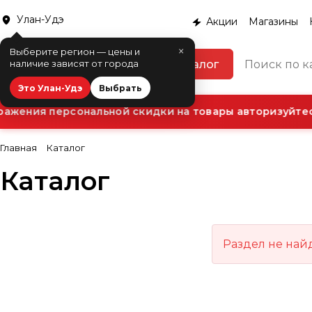
Улан-Удэ
Акции
Магазины
×
Выберите регион — цены и
Каталог
наличие зависят от города
Это Улан-Удэ
Выбрать
ажения персональной скидки на товары авторизуйтесь
Главная
Каталог
Каталог
Раздел не най