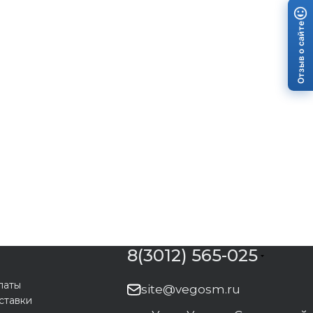
Отзыв о сайте
8(3012) 565-025
латы
site@vegosm.ru
ставки