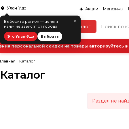
Улан-Удэ
Акции
Магазины
×
Выберите регион — цены и
Каталог
наличие зависят от города
Это Улан-Удэ
Выбрать
ния персональной скидки на товары авторизуйтесь в 
Главная
Каталог
Каталог
Раздел не най