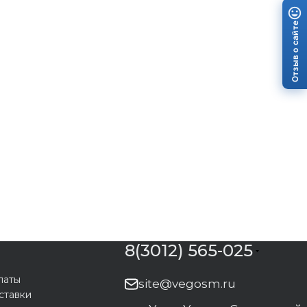
Отзыв о сайте
8(3012) 565-025
латы
site@vegosm.ru
ставки