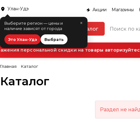
Улан-Удэ
Акции
Магазины
×
Выберите регион — цены и
Каталог
наличие зависят от города
Это Улан-Удэ
Выбрать
ажения персональной скидки на товары авторизуйтесь
Главная
Каталог
Каталог
Раздел не най