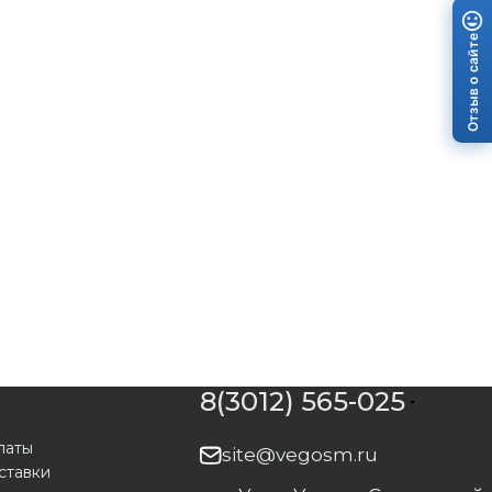
Отзыв о сайте
8(3012) 565-025
латы
site@vegosm.ru
ставки