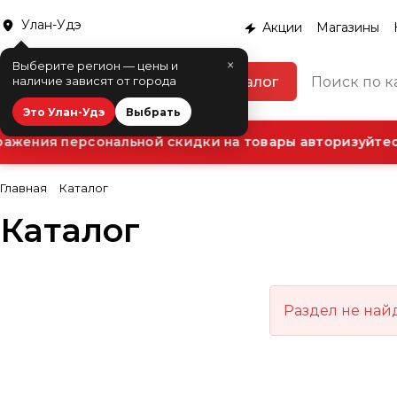
Улан-Удэ
Акции
Магазины
×
Выберите регион — цены и
Каталог
наличие зависят от города
Это Улан-Удэ
Выбрать
ажения персональной скидки на товары авторизуйтесь
Главная
Каталог
Каталог
Раздел не най