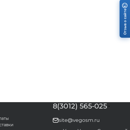
Отзыв о сайте
8(3012) 565-025
латы
site@vegosm.ru
ставки