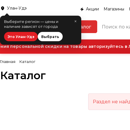
Улан-Удэ
Акции
Магазины
×
Выберите регион — цены и
Каталог
наличие зависят от города
Это Улан-Удэ
Выбрать
ия персональной скидки на товары авторизуйтесь в 
Главная
Каталог
Каталог
Раздел не най