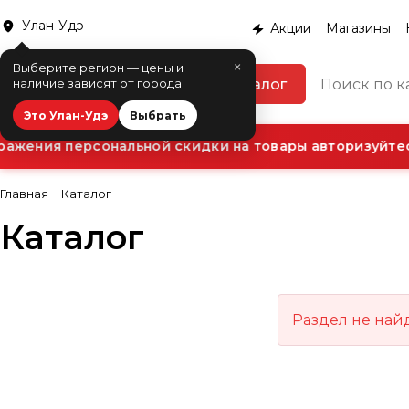
Улан-Удэ
Акции
Магазины
×
Выберите регион — цены и
Каталог
наличие зависят от города
Это Улан-Удэ
Выбрать
ажения персональной скидки на товары авторизуйтес
Главная
Каталог
Каталог
Раздел не най