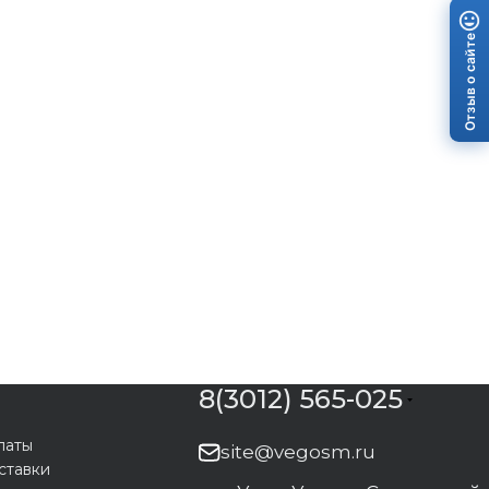
Отзыв о сайте
8(3012) 565-025
латы
site@vegosm.ru
ставки