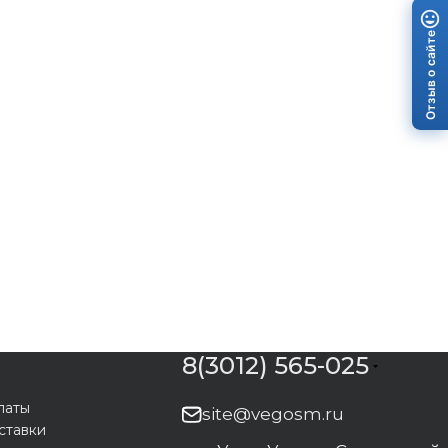
Отзыв о сайте
8(3012) 565-025
латы
site@vegosm.ru
ставки