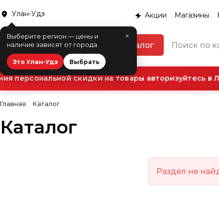
Улан-Удэ
Акции
Магазины
×
Выберите регион — цены и
Каталог
наличие зависят от города
Это Улан-Удэ
Выбрать
ия персональной скидки на товары авторизуйтесь в Л
Главная
Каталог
Каталог
Раздел не най