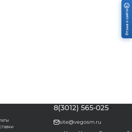
Отзыв о сайте
8(3012) 565-025
латы
site@vegosm.ru
ставки