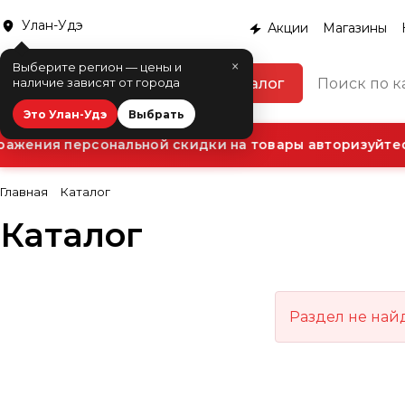
Улан-Удэ
Акции
Магазины
×
Выберите регион — цены и
Каталог
наличие зависят от города
Это Улан-Удэ
Выбрать
ажения персональной скидки на товары авторизуйтесь
Главная
Каталог
Каталог
Раздел не най