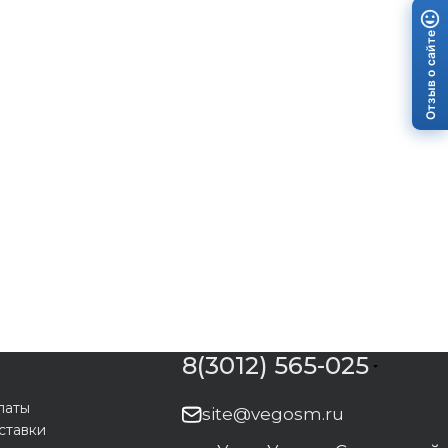
Отзыв о сайте
8(3012) 565-025
латы
site@vegosm.ru
ставки